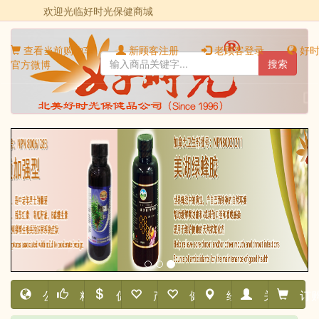
欢迎光临好时光保健商城
查看当前购物车
新顾客注册
老顾客登录
好时
搜索
官方微博
公司首页
精品推荐
促销活动
产品细分
健康资讯
经销网点
关于我们
订购